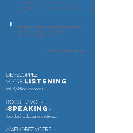
Γ
+ Marketing Import/Export,
Ressources Humaines et comptabilité sur
MP3
1
examen blanc corrigé ensemble
du BEC Vantage ou FIRST
de Cambridge (fin B2)
et bien plus encore...
DEVELOPPEZ
LISTENING
VOTRE«
»
MP3, vidéos, chansons...
BOOSTEZ VOTRE
SPEAKING
«
»
Jeux de rôle, discussions actives...
AMELIOREZ VOTRE