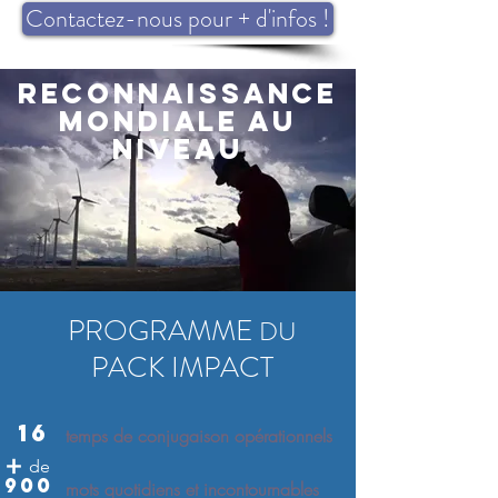
Contactez-nous pour + d'infos !
reconnaissance
mondiale au
niveau
PROGRAMME
DU
PACK IMPACT
16
temps de conjugaison opérationnels
+
de
900
mots quotidiens et incontournables