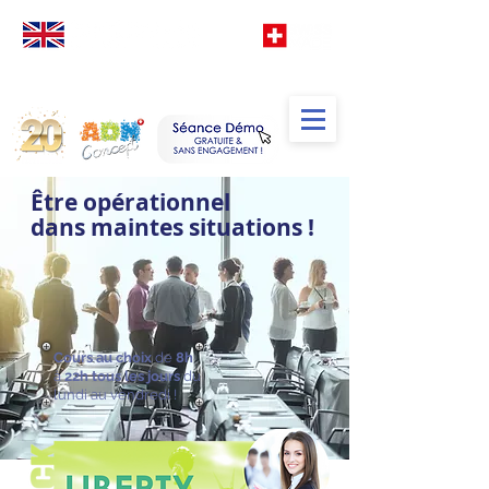
Votre
école
d' Anglais
spéciale
Francophones
TM
Être opérationnel
dans maintes situations !
Cours au choix
de
8h
à
22h
tous les jours
du
lundi au vendredi !