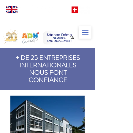
Votre
école
d' Anglais
spéciale
Francophones
TM
+ DE 25 ENTREPRISES
INTERNATIONALES
NOUS FONT
CONFIANCE