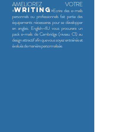
AMELIOREZ VOTRE
WRITING
«
»
Ecrire des e-mails
personnels ou professionnels fait partie des
équipements nécessaires pour se développer
en anglais. English-4U vous procurera un
pack e-mails de Cambridge (niveau C1) au
design attractif afin que vous soyez entraînés et
évalués de manière personnalisée.