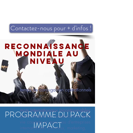
Contactez-nous pour + d'infos !
reconnaissance
mondiale au
niveau
temps de conjugaison opérationnels
mots internationaux incontournables
PROGRAMME
PACK
DU
parmi lesquels du vocabulaire et de la
vie
courante et aussi issu d’entreprises
IMPACT
internationales (business, marketing,