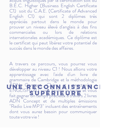
acquis linguistiques par la certification soit du
B.E.C. Higher (Business English Certificate
Γ
C1) soit du C.A.E. (Certificate of Advanced
English C1) qui sont 2 diplômes très
appréciés partout dans le monde pour
prouver un niveau élevé d'anglais à des fins
commerciales ou lors de relations
internationales académiques. Ce diplôme est
le certificat qui peut libérez votre potentiel de
succès dans le monde des affaires.
A travers ce parcours, vous pourrez vous
développer au niveau C1 ! Nous allions votre
apprentissage
avec l'aide d'un livre de
grammaire de Cambridge et la méthodologie
ADN Concept Claire et structurée :
une reconnaissance
ENGLISH-4U vous facilite la tâche et vous
supérieure
fait gagner un temps précieux à travers
2 livres
ADN Concept et de multiples émissions
"Radio Live MP3" incluant des entraînements
dont vous aurez besoin pour communiquer
toute votre vie !