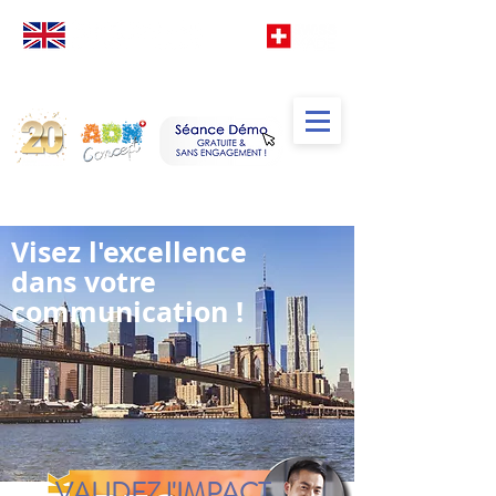
Votre
école
d' Anglais
spéciale
Francophones
TM
de
Visez l'excellence
dans votre
communication !
VALIDEZ l'IMPACT